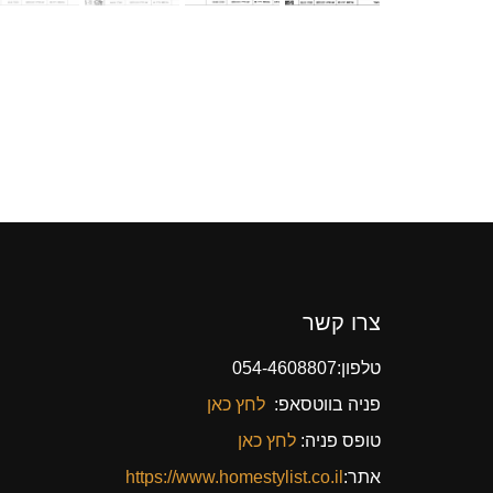
צרו קשר
טלפון:054-4608807
פניה בווטסאפ:
לחץ כאן
טופס פניה:
לחץ כאן
אתר:
https://www.homestylist.co.il